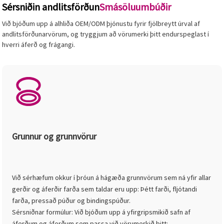
Sérsniðin andlitsförðun
Smásöluumbúðir
Við bjóðum upp á alhliða OEM/ODM þjónustu fyrir fjölbreytt úrval af
andlitsförðunarvörum, og tryggjum að vörumerki þitt endurspeglast í
hverri áferð og frágangi.
Grunnur og grunnvörur
Við sérhæfum okkur í þróun á hágæða grunnvörum sem ná yfir allar
gerðir og áferðir farða sem taldar eru upp: Þétt farði, fljótandi
farða, pressað púður og bindingspúður.
Sérsniðnar formúlur: Við bjóðum upp á yfirgripsmikið safn af
áferðum og áferðum sem passa við vörumerkið þitt: