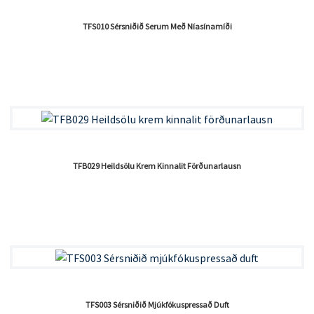
TFS010 Sérsniðið Serum Með Níasínamíði
TFB029 Heildsölu Krem ​​kinnalit Förðunarlausn
TFS003 Sérsniðið Mjúkfókuspressað Duft