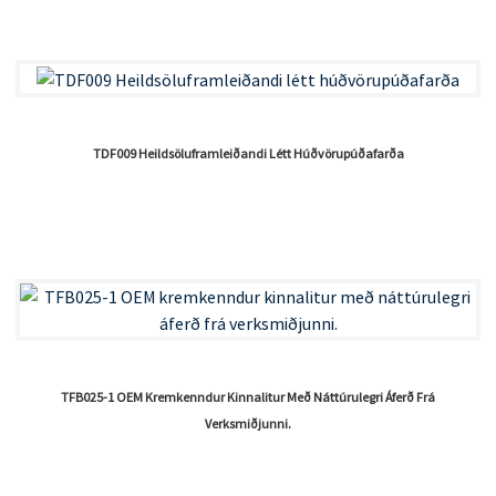
TDF009 Heildsöluframleiðandi Létt Húðvörupúðafarða
TFB025-1 OEM Kremkenndur Kinnalitur Með Náttúrulegri Áferð Frá
Verksmiðjunni.