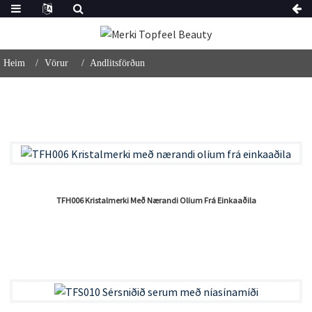
Heim
Vörur
Andlitsförðun
TFH006 Kristalmerki Með Nærandi Olíum Frá Einkaaðila