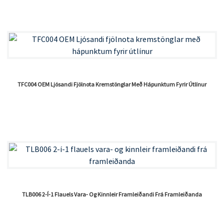
TFC004 OEM Ljósandi Fjölnota Kremstönglar Með Hápunktum Fyrir Útlínur
TLB006 2-Í-1 Flauels Vara- Og Kinnleir Framleiðandi Frá Framleiðanda