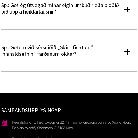
Sp.: Get ég útvegað mínar eigin umbúðir eða bjóðið
þið upp á heildarlausnir?
Sp.: Getum við sérsniðið „Skin-ification“
innihaldsefnin í farðanum okkar?
SAMBANDSUPPLÝSINGAR
Heimilisfang: 5. hæð, bygging B2, Yin Tian iðnaðargarðurinn, Xi Xiang Road,
Bao'an hverfið, Shenzhen, 518102 Kína