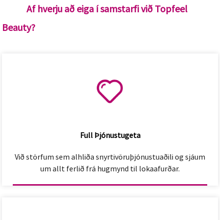
Af hverju að eiga í samstarfi við Topfeel
Beauty?
Full Þjónustugeta
Við störfum sem alhliða snyrtivöruþjónustuaðili og sjáum
um allt ferlið frá hugmynd til lokaafurðar.