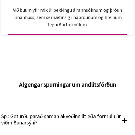
Við búum yfir mikilli þekkingu á rannsóknum og þróun
innanhúss, sem sérhæfir sig í háþróuðum og hreinum
fegurðarformúlum.
Algengar spurningar um andlitsförðun
Sp.: Geturðu parað saman ákveðinn lit eða formúlu úr
viðmiðunarsýni?