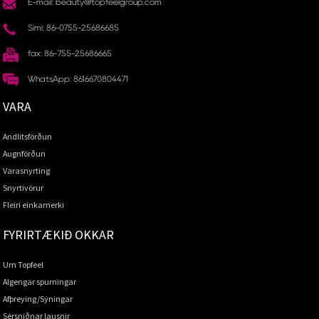
E-mail: beauty@topfeelgroup.com
Sími: 86-0755-25686685
fax: 86-755-25686665
WhatsApp: 8616670804471
VARA
Andlitsförðun
Augnförðun
Varasnyrting
Snyrtivörur
Fleiri einkamerki
FYRIRTÆKIÐ OKKAR
Um Topfeel
Algengar spurningar
Afþreying/Sýningar
Sérsniðnar lausnir