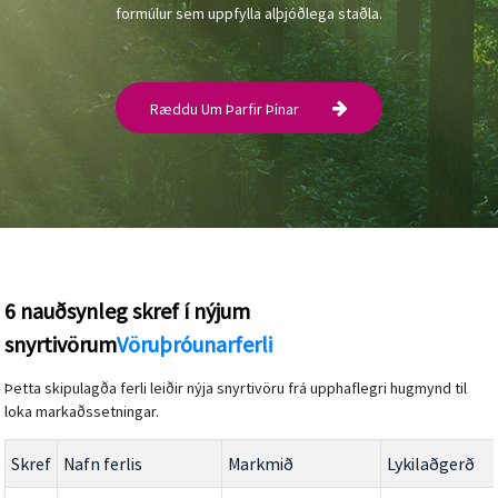
formúlur sem uppfylla alþjóðlega staðla.
Ræddu Um Þarfir Þínar
6 nauðsynleg skref í nýjum
snyrtivörum
Vöruþróunarferli
Þetta skipulagða ferli leiðir nýja snyrtivöru frá upphaflegri hugmynd til
loka markaðssetningar.
Skref
Nafn ferlis
Markmið
Lykilaðgerð