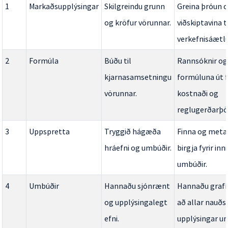
1
Markaðsupplýsingar
Skilgreindu grunn
Greina þróun o
og kröfur vörunnar.
viðskiptavina t
verkefnisáætl
2
Formúla
Búðu til
Rannsóknir og
kjarnasamsetningu
formúluna út fr
vörunnar.
kostnaði og
reglugerðarþö
3
Uppspretta
Tryggið hágæða
Finna og meta
hráefni og umbúðir.
birgja fyrir in
umbúðir.
4
Umbúðir
Hannaðu sjónrænt
Hannaðu grafí
og upplýsingalegt
að allar nauðs
efni.
upplýsingar u