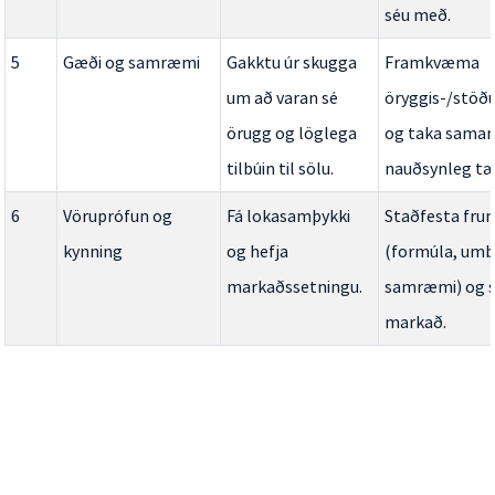
séu með.
5
Gæði og samræmi
Gakktu úr skugga
Framkvæma
um að varan sé
öryggis-/stöðu
örugg og löglega
og taka saman
tilbúin til sölu.
nauðsynleg tæk
6
Vöruprófun og
Fá lokasamþykki
Staðfesta fru
kynning
og hefja
(formúla, umb
markaðssetningu.
samræmi) og s
markað.