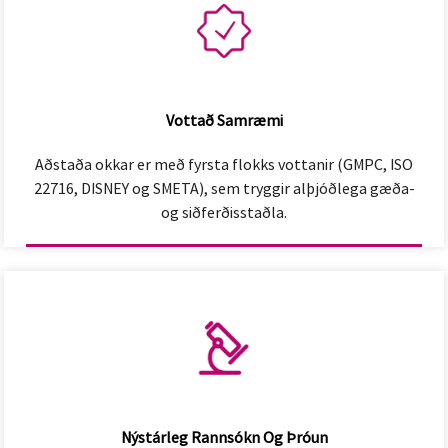
Vottað Samræmi
Aðstaða okkar er með fyrsta flokks vottanir (GMPC, ISO
22716, DISNEY og SMETA), sem tryggir alþjóðlega gæða-
og siðferðisstaðla.
Nýstárleg Rannsókn Og Þróun