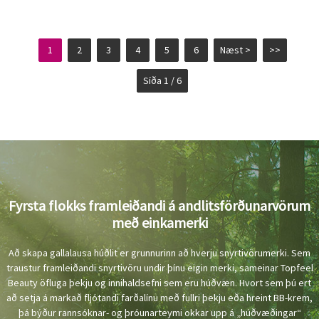
1
2
3
4
5
6
Næst >
>>
Síða 1 / 6
Fyrsta flokks framleiðandi á andlitsförðunarvörum
með einkamerki
Að skapa gallalausa húðlit er grunnurinn að hverju snyrtivörumerki. Sem
traustur framleiðandi snyrtivöru undir þínu eigin merki, sameinar Topfeel
Beauty öfluga þekju og innihaldsefni sem eru húðvæn. Hvort sem þú ert
að setja á markað fljótandi farðalínu með fullri þekju eða hreint BB-krem,
þá býður rannsóknar- og þróunarteymi okkar upp á „húðvæðingar“