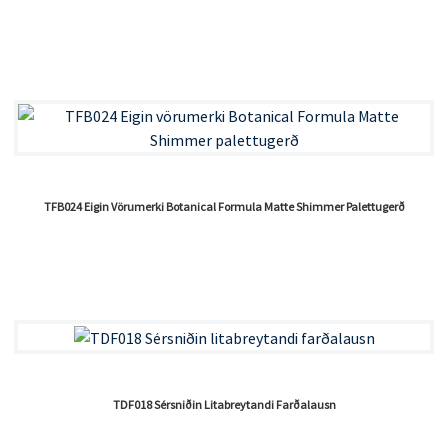
TFB024 Eigin Vörumerki Botanical Formula Matte Shimmer Palettugerð
TDF018 Sérsniðin Litabreytandi Farðalausn