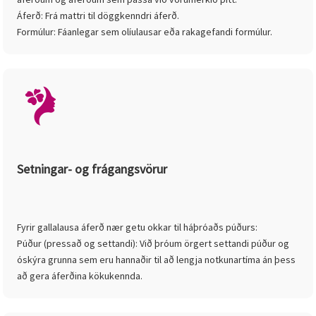
Áferð: Frá mattri til döggkenndri áferð.
Formúlur: Fáanlegar sem olíulausar eða rakagefandi formúlur.
Setningar- og frágangsvörur
Fyrir gallalausa áferð nær getu okkar til háþróaðs púðurs:
Púður (pressað og settandi): Við þróum örgert settandi púður og
óskýra grunna sem eru hannaðir til að lengja notkunartíma án þess
að gera áferðina kökukennda.