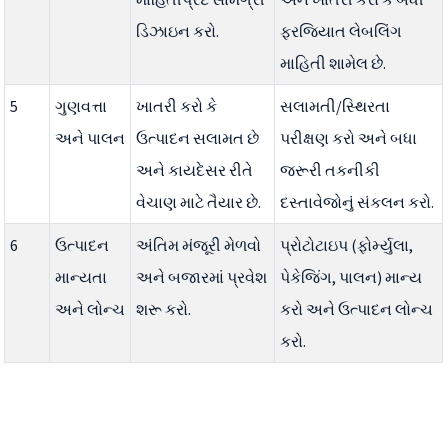
ડિઝાઇન કરો.
ફરજિયાત લેબલિંગ
માહિતી શામેલ છે.
5
ગુણવત્તા
ખાતરી કરો કે
સલામતી/સ્થિરતા
અને પાલન
ઉત્પાદન સલામત છે
પરીક્ષણ કરો અને બધા
અને કાયદેસર રીતે
જરૂરી તકનીકી
વેચાણ માટે તૈયાર છે.
દસ્તાવેજોનું સંકલન કરો.
6
ઉત્પાદન
અંતિમ મંજૂરી મેળવો
પ્રોટોટાઇપ (ફોર્મ્યુલા,
માન્યતા
અને બજારમાં પ્રવેશ
પેકેજિંગ, પાલન) માન્ય
અને લોન્ચ
શરૂ કરો.
કરો અને ઉત્પાદન લોન્ચ
કરો.