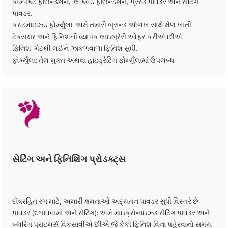
કોમ્પેક્ટ ફાઉન્ડેશન, લિક્વિડ ફાઉન્ડેશન, પ્રેસ્ડ પાવડર અને સેટિંગ
પાવડર.
કસ્ટમાઇઝ્ડ ફોર્મ્યુલા: અમે તમારી બ્રાન્ડ ઓળખ સાથે મેળ ખાતી
ટેક્સચર અને ફિનિશની વ્યાપક લાઇબ્રેરી ઓફર કરીએ છીએ:
ફિનિશ: મેટથી લઈને ઝાકળવાળા ફિનિશ સુધી.
ફોર્મ્યુલા: તેલ-મુક્ત અથવા હાઇડ્રેટિંગ ફોર્મ્યુલામાં ઉપલબ્ધ.
સેટિંગ અને ફિનિશિંગ પ્રોડક્ટ્સ
દોષરહિત રંગ માટે, અમારી ક્ષમતાઓ અદ્યતન પાવડર સુધી વિસ્તરે છે:
પાવડર (દબાવવામાં અને સેટિંગ): અમે માઇક્રોનાઇઝ્ડ સેટિંગ પાવડર અને
બ્લરિંગ પ્રાઇમર્સ વિકસાવીએ છીએ જે કેકી ફિનિશ વિના પહેરવાનો સમય