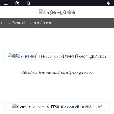
ઘર
ઉત્પાદનો
ફેસ મેકઅપ
પૌષ્ટિક તેલ સાથે TFH006 ખાનગી લેબલ ક્રિસ્ટલ હાઇલાઇટર