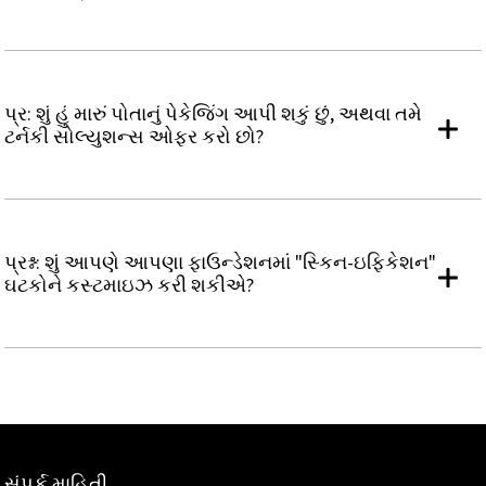
પ્ર: શું હું મારું પોતાનું પેકેજિંગ આપી શકું છું, અથવા તમે
ટર્નકી સોલ્યુશન્સ ઓફર કરો છો?
પ્રશ્ન: શું આપણે આપણા ફાઉન્ડેશનમાં "સ્કિન-ઇફિકેશન"
ઘટકોને કસ્ટમાઇઝ કરી શકીએ?
સંપર્ક માહિતી