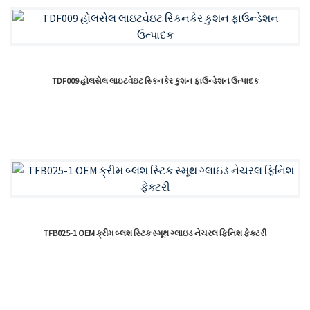
TDF009 હોલસેલ લાઇટવેઇટ સ્કિનકેર કુશન ફાઉન્ડેશન ઉત્પાદક
TFB025-1 OEM ક્રીમ બ્લશ સ્ટિક સ્મૂથ ગ્લાઇડ નેચરલ ફિનિશ ફેક્ટરી