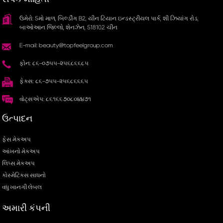
ઉમેરો: 5મો માળ, બિલ્ડીંગ B2, યીન ટિયાન ઇન્ડસ્ટ્રીયલ પાર્ક, શી ઝિયાંગ રોડ,
બાઓઆન જિલ્લો, શેનઝેન, 518102 ચીન
E-mail: beauty@topfeelgroup.com
ફોન: ૮૬-૦૭૫૫-૨૫૬૮૬૬૮૫
ફેક્સ: ૮૬-૭૫૫-૨૫૬૮૬૬૬૫
વોટ્સએપ: ૮૬૧૬૬૭૦૮૦૪૪૭૧
ઉત્પાદન
ફેસ મેકઅપ
આંખનો મેકઅપ
લિપ્સ મેકઅપ
કોસ્મેટિક્સ સાધનો
વધુ ખાનગી લેબલ
અમારી કંપની