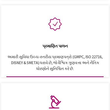
પ્રમાણિત પાલન
અમારી સુવિધા ઉચ્ચ-સ્તરીય પ્રમાણપત્રો (GMPC, ISO 22716,
DISNEY & SMETA) ધરાવે છે, જે વૈશ્વિક ગુણવત્તા અને નૈતિક
ધોરણોને સુનિશ્ચિત કરે છે.