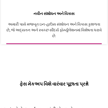
નવીન સંશોધન અને વિકાસ
અમારી પાસે મજબૂત ઇન-હાઉસ સંશોધન અને વિકાસ કુશળતા
છે, જે અદ્યતન અને સ્વચ્છ સૌંદર્ય ફોર્મ્યુલેશનમાં વિશેષતા ધરાવે
છે.
ફેસ મેકઅપ વિશે વારંવાર પૂછાતા પ્રશ્નો