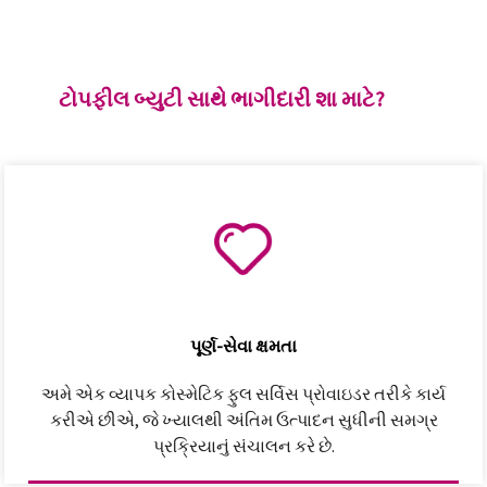
ટોપફીલ બ્યુટી સાથે ભાગીદારી શા માટે?
પૂર્ણ-સેવા ક્ષમતા
અમે એક વ્યાપક કોસ્મેટિક ફુલ સર્વિસ પ્રોવાઇડર તરીકે કાર્ય
કરીએ છીએ, જે ખ્યાલથી અંતિમ ઉત્પાદન સુધીની સમગ્ર
પ્રક્રિયાનું સંચાલન કરે છે.