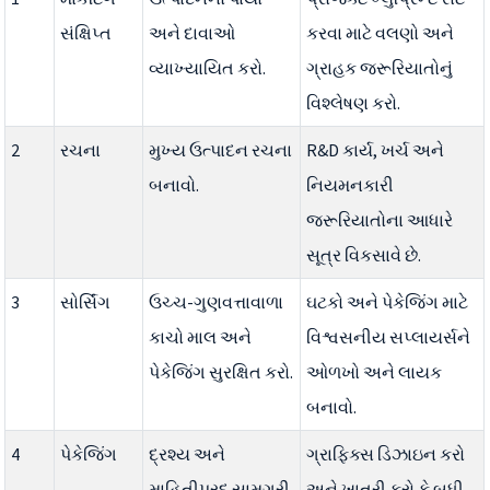
સંક્ષિપ્ત
અને દાવાઓ
કરવા માટે વલણો અને
વ્યાખ્યાયિત કરો.
ગ્રાહક જરૂરિયાતોનું
વિશ્લેષણ કરો.
2
રચના
મુખ્ય ઉત્પાદન રચના
R&D કાર્ય, ખર્ચ અને
બનાવો.
નિયમનકારી
જરૂરિયાતોના આધારે
સૂત્ર વિકસાવે છે.
3
સોર્સિંગ
ઉચ્ચ-ગુણવત્તાવાળા
ઘટકો અને પેકેજિંગ માટે
કાચો માલ અને
વિશ્વસનીય સપ્લાયર્સને
પેકેજિંગ સુરક્ષિત કરો.
ઓળખો અને લાયક
બનાવો.
4
પેકેજિંગ
દ્રશ્ય અને
ગ્રાફિક્સ ડિઝાઇન કરો
માહિતીપ્રદ સામગ્રી
અને ખાતરી કરો કે બધી