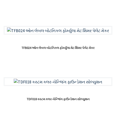
TFB024 ઓન લેબલ બોટનિકલ ફોર્મ્યુલા મેટ શિમર પેલેટ મેકર
TDF018 કસ્ટમ કલર-ચેન્જિંગ ફાઉન્ડેશન સોલ્યુશન