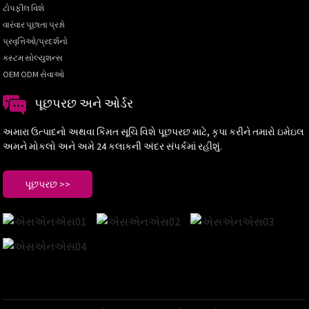
ટોપફીલ વિશે
વારંવાર પૂછાતા પ્રશ્નો
પ્રવૃત્તિઓ/પ્રદર્શનો
કસ્ટમ સોલ્યુશન્સ
OEM ODM સેવાઓ
પૂછપરછ અને ઓર્ડર
અમારા ઉત્પાદનો અથવા કિંમત સૂચિ વિશે પૂછપરછ માટે, કૃપા કરીને તમારો ઇમેઇલ
અમને મોકલો અને અમે 24 કલાકની અંદર સંપર્કમાં રહીશું.
પૂછપરછ >>