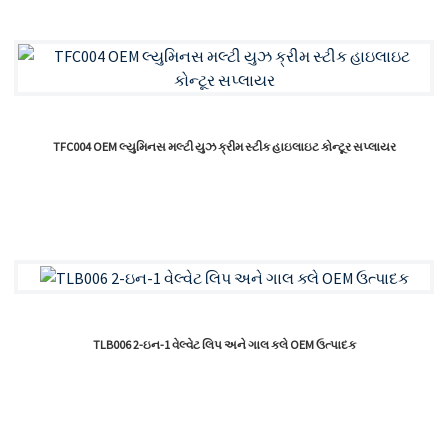
TFC004 OEM લ્યુમિનસ મલ્ટી યુઝ ક્રીમ સ્ટીક હાઇલાઇટ કોન્ટૂર સપ્લાયર
TLB006 2-ઇન-1 વેલ્વેટ લિપ અને ગાલ ક્લે OEM ઉત્પાદક