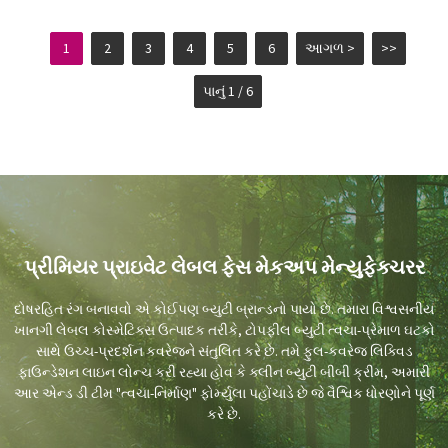
1
2
3
4
5
6
આગળ >
>>
પાનું 1 / 6
પ્રીમિયર પ્રાઇવેટ લેબલ ફેસ મેકઅપ મેન્યુફેક્ચરર
દોષરહિત રંગ બનાવવો એ કોઈપણ બ્યુટી બ્રાન્ડનો પાયો છે. તમારા વિશ્વસનીય
ખાનગી લેબલ કોસ્મેટિક્સ ઉત્પાદક તરીકે, ટોપફીલ બ્યુટી ત્વચા-પ્રેમાળ ઘટકો
સાથે ઉચ્ચ-પ્રદર્શન કવરેજને સંતુલિત કરે છે. તમે ફુલ-કવરેજ લિક્વિડ
ફાઉન્ડેશન લાઇન લોન્ચ કરી રહ્યા હોવ કે ક્લીન બ્યુટી બીબી ક્રીમ, અમારી
આર એન્ડ ડી ટીમ "ત્વચા-નિર્માણ" ફોર્મ્યુલા પહોંચાડે છે જે વૈશ્વિક ધોરણોને પૂર્ણ
કરે છે.