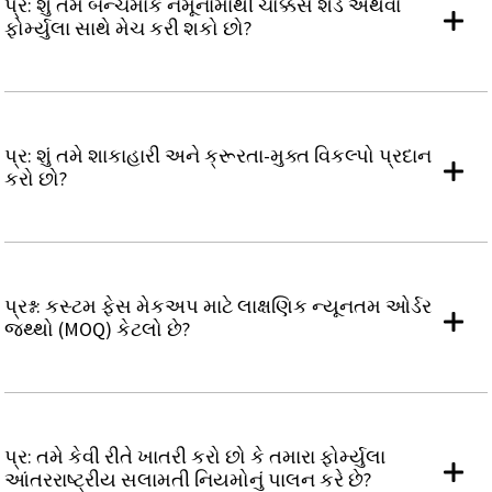
પ્ર: શું તમે બેન્ચમાર્ક નમૂનામાંથી ચોક્કસ શેડ અથવા
ફોર્મ્યુલા સાથે મેચ કરી શકો છો?
પ્ર: શું તમે શાકાહારી અને ક્રૂરતા-મુક્ત વિકલ્પો પ્રદાન
કરો છો?
પ્રશ્ન: કસ્ટમ ફેસ મેકઅપ માટે લાક્ષણિક ન્યૂનતમ ઓર્ડર
જથ્થો (MOQ) કેટલો છે?
પ્ર: તમે કેવી રીતે ખાતરી કરો છો કે તમારા ફોર્મ્યુલા
આંતરરાષ્ટ્રીય સલામતી નિયમોનું પાલન કરે છે?