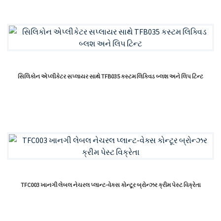
સિલિકોન એપ્લીકેટર સપ્લાયર સાથે TFB035 કસ્ટમ લિક્વિડ બ્લશ અને લિપ ટિન્ટ
TFC003 ખાનગી લેબલ નેચરલ પ્લાન્ટ-વેક્સ કોન્ટૂર બ્રોન્ઝર ક્રીમ પેસ્ટ વિક્રેતા