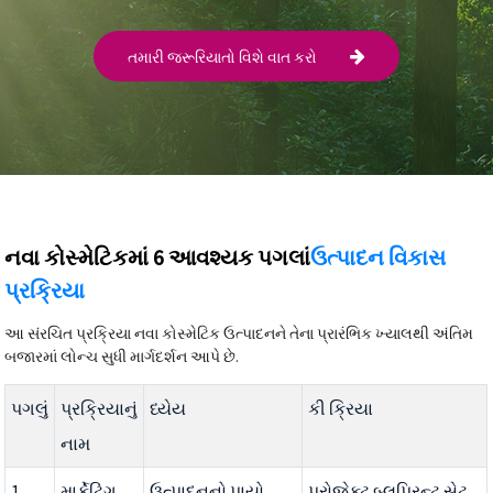
તમારી જરૂરિયાતો વિશે વાત કરો
નવા કોસ્મેટિકમાં 6 આવશ્યક પગલાં
ઉત્પાદન વિકાસ
પ્રક્રિયા
આ સંરચિત પ્રક્રિયા નવા કોસ્મેટિક ઉત્પાદનને તેના પ્રારંભિક ખ્યાલથી અંતિમ
બજારમાં લોન્ચ સુધી માર્ગદર્શન આપે છે.
પગલું
પ્રક્રિયાનું
ધ્યેય
કી ક્રિયા
નામ
1
માર્કેટિંગ
ઉત્પાદનનો પાયો
પ્રોજેક્ટ બ્લુપ્રિન્ટ સેટ