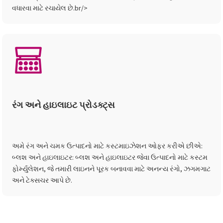
વધારવા માટે રચાયેલ છે.br/>
રંગ અને હાઇલાઇટ પ્રોડક્ટ્સ
અમે રંગ અને ચમક ઉત્પાદનો માટે કસ્ટમાઇઝેશન ઓફર કરીએ છીએ:
બ્લશ અને હાઇલાઇટર: બ્લશ અને હાઇલાઇટર જેવા ઉત્પાદનો માટે કસ્ટમ
ફોર્મ્યુલેશન, જે તમારી લાઇનને પૂરક બનાવવા માટે અનન્ય રંગો, ઝગમગાટ
અને ટેક્સચર આપે છે.