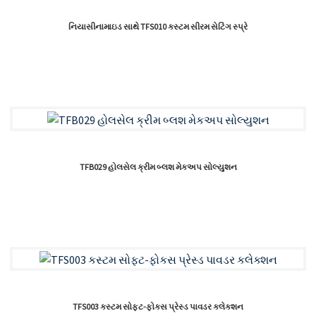
નિયાસીનામાઇડ સાથે TFS010 કસ્ટમ સીરમ સેટિંગ સ્પ્રે
TFB029 હોલસેલ ક્રીમ બ્લશ મેકઅપ સોલ્યુશન
TFS003 કસ્ટમ સોફ્ટ-ફોકસ પ્રેસ્ડ પાવડર કલેક્શન