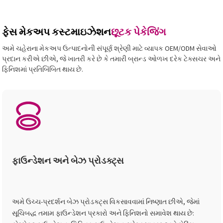
ફેસ મેકઅપ કસ્ટમાઇઝેશન
છૂટક પેકેજિંગ
અમે ચહેરાના મેકઅપ ઉત્પાદનોની સંપૂર્ણ શ્રેણી માટે વ્યાપક OEM/ODM સેવાઓ
પ્રદાન કરીએ છીએ, જે ખાતરી કરે છે કે તમારી બ્રાન્ડ ઓળખ દરેક ટેક્સચર અને
ફિનિશમાં પ્રતિબિંબિત થાય છે.
ફાઉન્ડેશન અને બેઝ પ્રોડક્ટ્સ
અમે ઉચ્ચ-પ્રદર્શન બેઝ પ્રોડક્ટ્સ વિકસાવવામાં નિષ્ણાત છીએ, જેમાં
સૂચિબદ્ધ તમામ ફાઉન્ડેશન પ્રકારો અને ફિનિશનો સમાવેશ થાય છે: