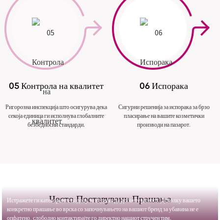
05 Контрола на квалитет
06 Испорака
Ригорозна инспекција што осигурува дека
Сигурни решенија за испорака за брзо
секоја единица ги исполнува глобалните
пласирање на вашите козметички
безбедносни стандарди.
производи на пазарот.
Често Поставувани Прашања
Истражете ги категориите подолу за веднаш да добиете јасност. Доколку вашето
конкретно прашање во врска со започнувањето на вашиот бренд за убавина не е
опфатено, слободно контактирајте го директно нашиот стручен тим.