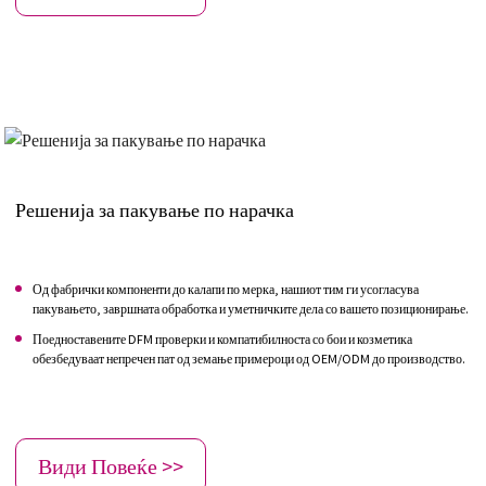
Решенија за пакување по нарачка
Од фабрички компоненти до калапи по мерка, нашиот тим ги усогласува
пакувањето, завршната обработка и уметничките дела со вашето позиционирање.
Поедноставените DFM проверки и компатибилноста со бои и козметика
обезбедуваат непречен пат од земање примероци од OEM/ODM до производство.
Види Повеќе >>