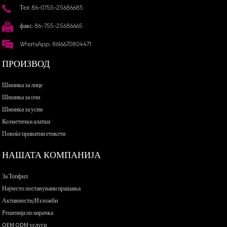
Тел: 86-0755-25686685
факс: 86-755-25686665
WhatsApp: 8616670804471
ПРОИЗВОД
Шминка за лице
Шминка за очи
Шминка за усни
Козметички алатки
Повеќе приватни етикети
НАШАТА КОМПАНИЈА
За Топфил
Најчесто поставувани прашања
Активности/Изложби
Решенија по нарачка
OEM ODM услуги