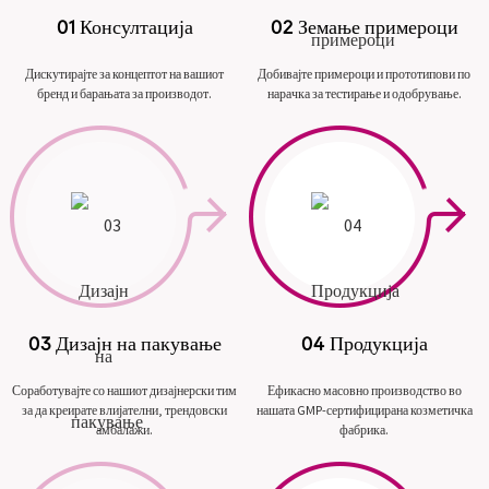
01 Консултација
02 Земање примероци
Дискутирајте за концептот на вашиот
Добивајте примероци и прототипови по
бренд и барањата за производот.
нарачка за тестирање и одобрување.
03 Дизајн на пакување
04 Продукција
Соработувајте со нашиот дизајнерски тим
Ефикасно масовно производство во
за да креирате влијателни, трендовски
нашата GMP-сертифицирана козметичка
амбалажи.
фабрика.