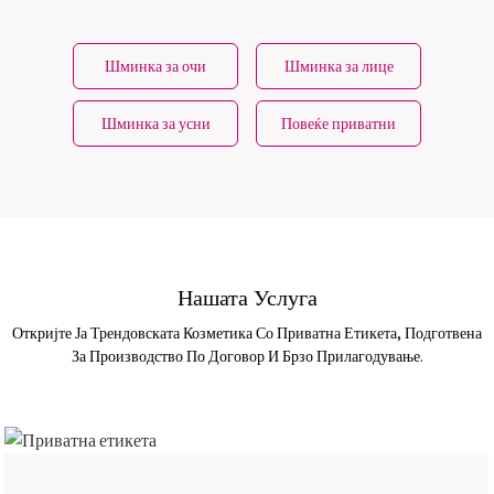
Шминка за очи
Шминка за лице
Шминка за усни
Повеќе приватни
етикети
Нашата Услуга
Откријте Ја Трендовската Козметика Со Приватна Етикета, Подготвена
За Производство По Договор И Брзо Прилагодување.