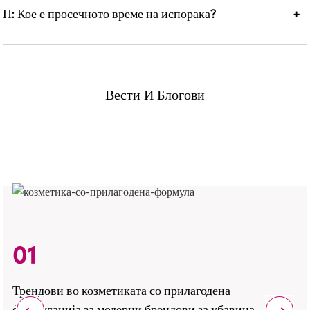
П: Кое е просечното време на испорака?
+
Вести И Блогови
01
Трендови во козметиката со прилагодена
формулација за модерни брендови за убавина