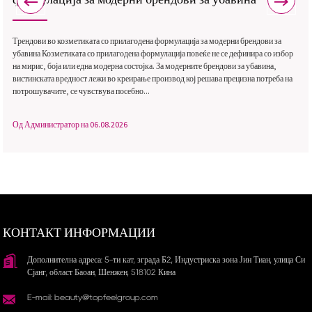
Трендови во козметиката со прилагодена формулација за модерни брендови за
убавина Козметиката со прилагодена формулација повеќе не се дефинира со избор
на мирис, боја или една модерна состојка. За модерните брендови за убавина,
вистинската вредност лежи во креирање производ кој решава прецизна потреба на
потрошувачите, се чувствува посебно...
Од Администратор на 06.08.2026
КОНТАКТ ИНФОРМАЦИИ
Дополнителна адреса: 5-ти кат, зграда Б2, Индустриска зона Јин Тиан, улица Си
Сјанг, област Баоан, Шенжен, 518102 Кина
E-mail: beauty@topfeelgroup.com