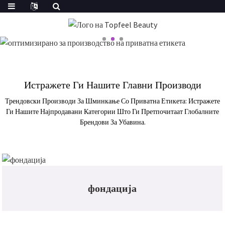
Истражете Ги Нашите Главни Производи
Трендовски Производи За Шминкање Со Приватна Етикета: Истражете
Ги Нашите Најпродавани Категории Што Ги Претпочитаат Глобалните
Брендови За Убавина.
фондација