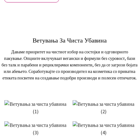
Ветувања За Чиста Убавина
Даваме приоритет на чистиот избор на состојки и одговорното
пакување. Опциите вклучуваат вегански и формули без суровост, бази
без талк и парабени и рециклирачки компоненти, без да се загрози бојата
или абењето. Соработувајте со производител на козметика со приватна
етикета посветен на создавање подобри производи и полесен отпечаток.