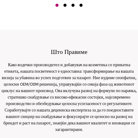
Што Правиме
Како водечки производител и добавувач на козметика со приватна
етикета, нашата посветеност е едноставна: трансформирање на вашата
визија за убавина во успех подготвен за пазарот. Ние нудиме сеопфатни,
целосни OEM/ODM решенија, управувајќи со секоја фаза од животниот
циклус на вашиот производ. Ова вклучува развој на формули по нарачка,
стратешко снабдување со високо-ефикасни состојки, најсовремено
производство и обезбедување целосна усогласеност со регулативите.
Соработувајте со нашата децениска експертиза за да го поедноставите
вашиот синџир на снабдување и фокусирајте се целосно на развој на
брендот и раст на пазарот, знаејќи дека вашиот квалитет и иновации се
загарантирани.