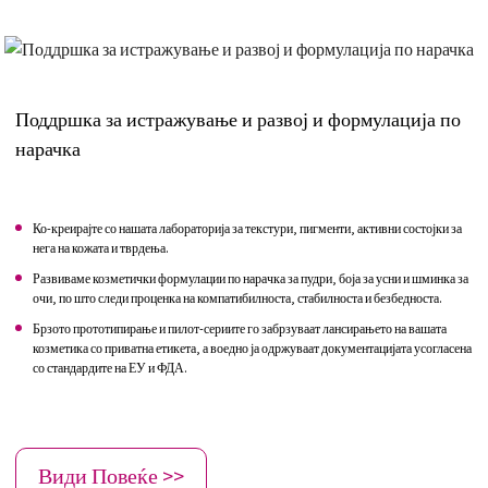
Поддршка за истражување и развој и формулација по
нарачка
Ко-креирајте со нашата лабораторија за текстури, пигменти, активни состојки за
нега на кожата и тврдења.
Развиваме козметички формулации по нарачка за пудри, боја за усни и шминка за
очи, по што следи проценка на компатибилноста, стабилноста и безбедноста.
Брзото прототипирање и пилот-сериите го забрзуваат лансирањето на вашата
козметика со приватна етикета, а воедно ја одржуваат документацијата усогласена
со стандардите на ЕУ и ФДА.
Види Повеќе >>