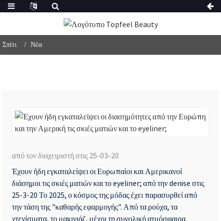
Σπίτι
Νέα
Έχ
ήδ
από τον διαχειριστή στις 25-03-20
εγ
Έχουν ήδη εγκαταλείψει οι Ευρωπαίοι και Αμερικανοί
οι
διάσημοι τις σκιές ματιών και το eyeliner; από την denise στις
δι
25-3-20 Το 2025, ο κόσμος της μόδας έχει παρασυρθεί από
απ
την τάση της "καθαρής εφαρμογής". Από τα ρούχα, τα
χτενίσματα, το μακιγιάζ, μέχρι τη συνολική ατμόσφαιρα,
τη