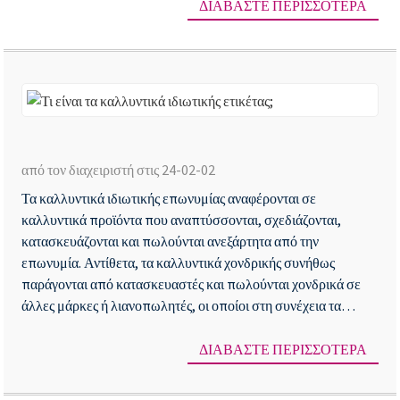
ΔΙΑΒΆΣΤΕ ΠΕΡΙΣΣΌΤΕΡΑ
Βι
Τι
είν
από τον διαχειριστή στις 24-02-02
τα
Τα καλλυντικά ιδιωτικής επωνυμίας αναφέρονται σε
κα
καλλυντικά προϊόντα που αναπτύσσονται, σχεδιάζονται,
ιδι
κατασκευάζονται και πωλούνται ανεξάρτητα από την
ετι
επωνυμία. Αντίθετα, τα καλλυντικά χονδρικής συνήθως
παράγονται από κατασκευαστές και πωλούνται χονδρικά σε
άλλες μάρκες ή λιανοπωλητές, οι οποίοι στη συνέχεια τα
πωλούν σε τελικούς καταναλωτές...
ΔΙΑΒΆΣΤΕ ΠΕΡΙΣΣΌΤΕΡΑ