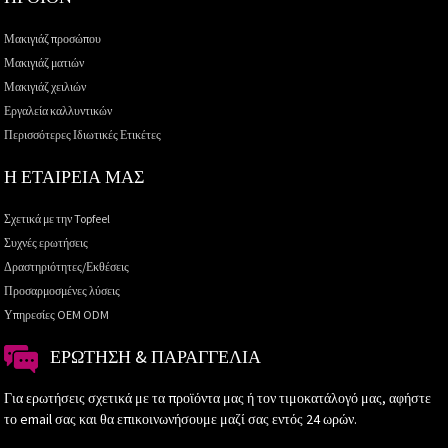
Μακιγιάζ προσώπου
Μακιγιάζ ματιών
Μακιγιάζ χειλιών
Εργαλεία καλλυντικών
Περισσότερες Ιδιωτικές Ετικέτες
Η ΕΤΑΙΡΕΙΑ ΜΑΣ
Σχετικά με την Topfeel
Συχνές ερωτήσεις
Δραστηριότητες/Εκθέσεις
Προσαρμοσμένες λύσεις
Υπηρεσίες OEM ODM
ΕΡΏΤΗΣΗ & ΠΑΡΑΓΓΕΛΊΑ
Για ερωτήσεις σχετικά με τα προϊόντα μας ή τον τιμοκατάλογό μας, αφήστε
το email σας και θα επικοινωνήσουμε μαζί σας εντός 24 ωρών.