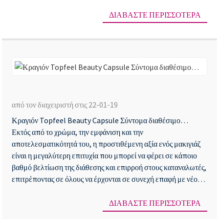
σκόνη σε σκόνη...
ΔΙΑΒΆΣΤΕ ΠΕΡΙΣΣΌΤΕΡΑ
Κρ
To
από τον διαχειριστή στις 22-01-19
Be
Κραγιόν Topfeel Beauty Capsule Σύντομα διαθέσιμο…
Ca
Εκτός από το χρώμα, την εμφάνιση και την
Σύ
αποτελεσματικότητά του, η προστιθέμενη αξία ενός μακιγιάζ
δι
είναι η μεγαλύτερη επιτυχία που μπορεί να φέρει σε κάποιο
βαθμό βελτίωση της διάθεσης και επιρροή στους καταναλωτές,
επιτρέποντας σε όλους να έρχονται σε συνεχή επαφή με νέους
και δημιουργικούς...
ΔΙΑΒΆΣΤΕ ΠΕΡΙΣΣΌΤΕΡΑ