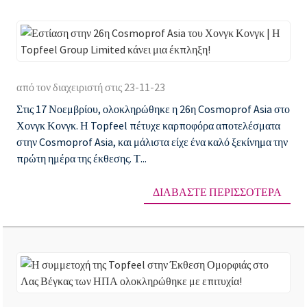
Εσ
στ
από τον διαχειριστή στις 23-11-23
26
Στις 17 Νοεμβρίου, ολοκληρώθηκε η 26η Cosmoprof Asia στο
Co
Χονγκ Κονγκ. Η Topfeel πέτυχε καρποφόρα αποτελέσματα
As
στην Cosmoprof Asia, και μάλιστα είχε ένα καλό ξεκίνημα την
το
πρώτη ημέρα της έκθεσης. Τ...
Χο
ΔΙΑΒΆΣΤΕ ΠΕΡΙΣΣΌΤΕΡΑ
Κο
|
Η
To
Gr
Η
Li
συ