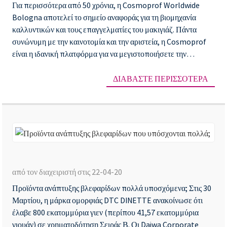
Για περισσότερα από 50 χρόνια, η Cosmoprof Worldwide
στ
Bologna αποτελεί το σημείο αναφοράς για τη βιομηχανία
Co
καλλυντικών και τους επαγγελματίες του μακιγιάζ. Πάντα
συνώνυμη με την καινοτομία και την αριστεία, η Cosmoprof
Bo
είναι η ιδανική πλατφόρμα για να μεγιστοποιήσετε την
επιχείρησή σας...
ΔΙΑΒΆΣΤΕ ΠΕΡΙΣΣΌΤΕΡΑ
Πρ
αν
από τον διαχειριστή στις 22-04-20
βλ
Προϊόντα ανάπτυξης βλεφαρίδων πολλά υποσχόμενα; Στις 30
πο
Μαρτίου, η μάρκα ομορφιάς DTC DINETTE ανακοίνωσε ότι
υπ
έλαβε 800 εκατομμύρια γιεν (περίπου 41,57 εκατομμύρια
πο
γιουάν) σε χρηματοδότηση Σειράς Β. Οι Daiwa Corporate