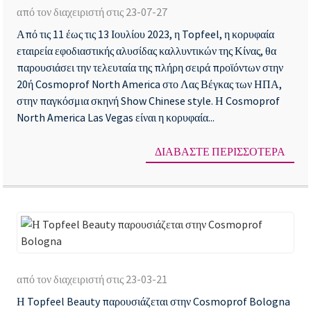
από τον διαχειριστή στις 23-07-27
κά
τη
Από τις 11 έως τις 13 Ιουλίου 2023, η Topfeel, η κορυφαία
μι
To
εταιρεία εφοδιαστικής αλυσίδας καλλυντικών της Κίνας, θα
έκ
στ
παρουσιάσει την τελευταία της πλήρη σειρά προϊόντων στην
Έκ
20ή Cosmoprof North America στο Λας Βέγκας των ΗΠΑ,
στην παγκόσμια σκηνή Show Chinese style. Η Cosmoprof
Ομ
North America Las Vegas είναι η κορυφαία...
στ
Λα
ΔΙΑΒΆΣΤΕ ΠΕΡΙΣΣΌΤΕΡΑ
Βέ
τω
Η
ολ
Η
με
To
επι
από τον διαχειριστή στις 23-03-21
Be
Η Topfeel Beauty παρουσιάζεται στην Cosmoprof Bologna
πα