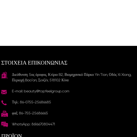
ΣΤΟΙΧΕΙΑ ΕΠΙΚΟΙΝΩΝΙΑΣ
Διεύθυνση: 5ος όροφος, Κτίριο B2, Βιομηχανικό Πάρκο Yin Tian, ​​Οδός Xi Xiang,
Περιοχή Bao'an, Σενζέν, 518102 Κίνα
E-mail: beauty@topfeelgroup.com
Τηλ.: 86-0755-25686685
φαξ: 86-755-25686665
WhatsApp: 8616670804471
ΠΡΟΪΌΝ