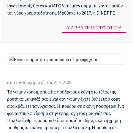
Investment, Ceres και MTG Ventures συμμετείχαν σε αυτόν
τον γύρο χρηματοδότησης. Ιδρύθηκε το 2017, η DINETTE...
ΔΙΑΒΆΣΤΕ ΠΕΡΙΣΣΌΤΕΡΑ
Εί
απ
από τον διαχειριστή στις 22-02-09
μι
Το να μην χρησιμοποιείτε πούδρα σε σκόνη στο τέλος της
πο
ρουτίνας μακιγιάζ σας είναι σαν να μην έχετε βάλει top coat
σε
αφού βάψετε τα νύχια σας. Η πούδρα σε σκόνη προσφέρει ένα
μο
φανταστικό φινίρισμα στην εφαρμογή του μακιγιάζ σας.
Πολλοί άνθρωποι παραλείπουν αυτό το βήμα, αλλά η χρήση
χύ
πούδρας σε σκόνη προσφέρει πολλά οφέλη. Η πούδρα σε