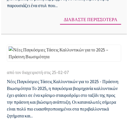
παρουσιάζει ένα στυλ που...
Ευ
κα
ΔΙΑΒΆΣΤΕ ΠΕΡΙΣΣΌΤΕΡΑ
τη
Αμ
τις
σκ
Νέ
μα
Πα
κα
από τον διαχειριστή στις 25-02-07
Τά
το
Νέες Παγκόσμιες Τάσεις Καλλυντικών για το 2025 - Πράσινη
Κα
eye
Βιωσιμότητα Το 2025, η παγκόσμια βιομηχανία καλλυντικών
για
έχει φτάσει σε ένα κρίσιμο σταυροδρόμι στο ταξίδι της προς
το
την πράσινη και βιώσιμη ανάπτυξη. Οι καταναλωτές σήμερα
είναι πολύ πιο ευαισθητοποιημένοι στα περιβαλλοντικά
20
ζητήματα και...
–
Πρ