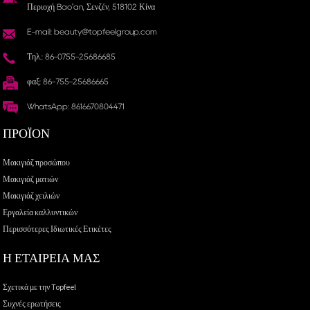
Περιοχή Bao'an, Σενζέν, 518102 Κίνα
E-mail: beauty@topfeelgroup.com
Τηλ.: 86-0755-25686685
φαξ: 86-755-25686665
WhatsApp: 8616670804471
ΠΡΟΪΌΝ
Μακιγιάζ προσώπου
Μακιγιάζ ματιών
Μακιγιάζ χειλιών
Εργαλεία καλλυντικών
Περισσότερες Ιδιωτικές Ετικέτες
Η ΕΤΑΙΡΕΙΑ ΜΑΣ
Σχετικά με την Topfeel
Συχνές ερωτήσεις