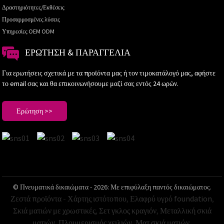
Δραστηριότητες/Εκθέσεις
Προσαρμοσμένες λύσεις
Υπηρεσίες OEM ODM
ΕΡΏΤΗΣΗ & ΠΑΡΑΓΓΕΛΊΑ
Για ερωτήσεις σχετικά με τα προϊόντα μας ή τον τιμοκατάλογό μας, αφήστε
το email σας και θα επικοινωνήσουμε μαζί σας εντός 24 ωρών.
Ερώτηση >>
© Πνευματικά δικαιώματα - 2026: Με επιφύλαξη παντός δικαιώματος.
Ζεστά προϊόντα
-
Χάρτης ιστότοπου
,
Ελαφρύ υγρό foundation
,
Σκιά ματιών με χρωστικές
,
Σετ γκλος κραγιόν
,
Μεταλλική σκιά
ματιών
,
Πλουμερισμός χειλιών
,
Ματ σκιά ματιών
,