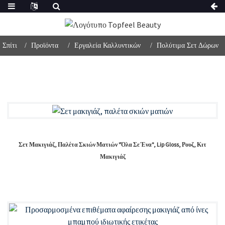
Σπίτι
Προϊόντα
Εργαλεία Καλλυντικών
Πολύτιμα Σετ Δώρων
Σετ Μακιγιάζ, Παλέτα Σκιών Ματιών "όλα Σε Ένα", Lip Gloss, Ρουζ, Κιτ
Μακιγιάζ