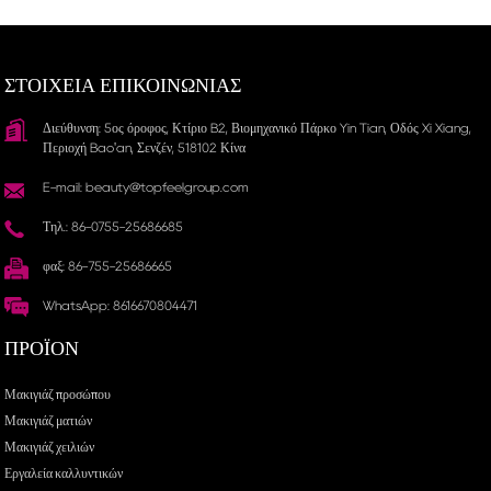
ΣΤΟΙΧΕΙΑ ΕΠΙΚΟΙΝΩΝΙΑΣ
Διεύθυνση: 5ος όροφος, Κτίριο B2, Βιομηχανικό Πάρκο Yin Tian, ​​Οδός Xi Xiang,
Περιοχή Bao'an, Σενζέν, 518102 Κίνα
E-mail: beauty@topfeelgroup.com
Τηλ.: 86-0755-25686685
φαξ: 86-755-25686665
WhatsApp: 8616670804471
ΠΡΟΪΌΝ
Μακιγιάζ προσώπου
Μακιγιάζ ματιών
Μακιγιάζ χειλιών
Εργαλεία καλλυντικών