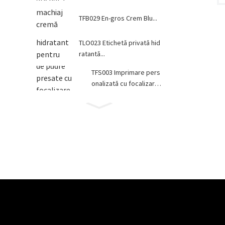
TFB029 En-gros Crem Blu...
TLO023 Etichetă privată hid
ratantă...
TFS003 Imprimare pers
onalizată cu focalizare
neclară...