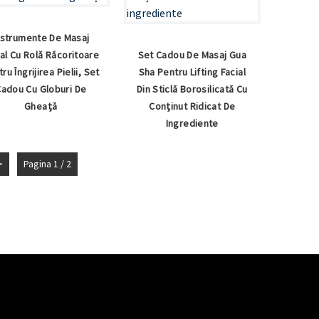
nstrumente De Masaj
ial Cu Rolă Răcoritoare
Set Cadou De Masaj Gua
ru Îngrijirea Pielii, Set
Sha Pentru Lifting Facial
adou Cu Globuri De
Din Sticlă Borosilicată Cu
Gheață
Conținut Ridicat De
Ingrediente
>
Pagina 1 / 2