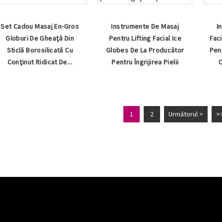
Set Cadou Masaj En-Gros
Instrumente De Masaj
I
Globuri De Gheață Din
Pentru Lifting Facial Ice
Fac
Sticlă Borosilicată Cu
Globes De La Producător
Pent
Conținut Ridicat De...
Pentru Îngrijirea Pielii
C
1
2
Următorul >
>