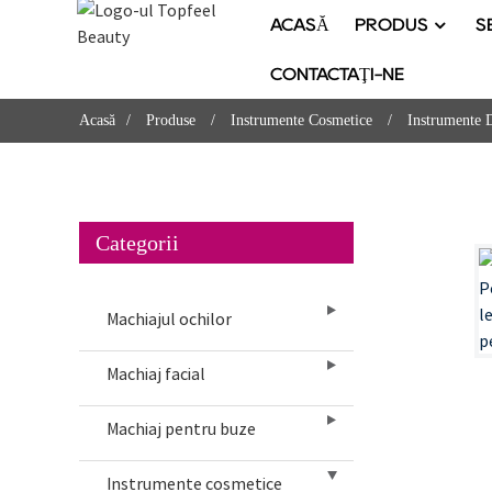
ACASĂ
PRODUS
S
CONTACTAŢI-NE
Acasă
Produse
Instrumente Cosmetice
Instrumente 
Categorii
Machiajul ochilor
Machiaj facial
Machiaj pentru buze
Instrumente cosmetice