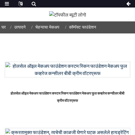
घर
उत्पादने
चेहऱ्याचा मेकअप
कॉम्पॅक्ट फाउंडेशन
होलसेल ऑइल मेकअप फाउंडेशन कस्टम स्किन फाउंडेशन मेकअप फुल कव्हरेज कन्सीलर बीबी
क्रीम वॉटरप्रूफ