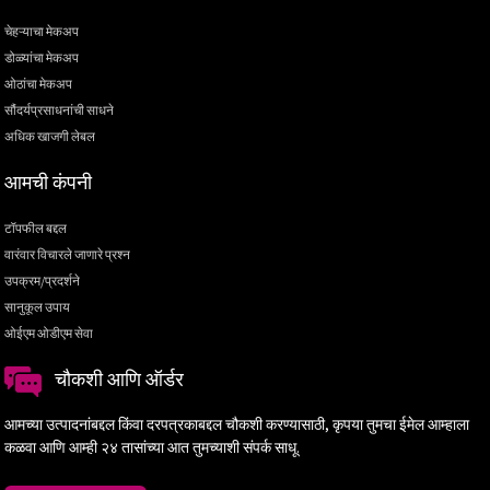
चेहऱ्याचा मेकअप
डोळ्यांचा मेकअप
ओठांचा मेकअप
सौंदर्यप्रसाधनांची साधने
अधिक खाजगी लेबल
आमची कंपनी
टॉपफील बद्दल
वारंवार विचारले जाणारे प्रश्न
उपक्रम/प्रदर्शने
सानुकूल उपाय
ओईएम ओडीएम सेवा
चौकशी आणि ऑर्डर
आमच्या उत्पादनांबद्दल किंवा दरपत्रकाबद्दल चौकशी करण्यासाठी, कृपया तुमचा ईमेल आम्हाला
कळवा आणि आम्ही २४ तासांच्या आत तुमच्याशी संपर्क साधू.