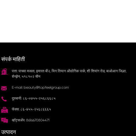
संपर्क माहिती
पत्ता: पाचवा मजला, इमारत बी२, यिन तियान औद्योगिक पार्क, शी शियांग रोड, बाओआन जिल्हा,
शेन्झेन, ५१८१०२ चीन
E-mail: beauty@topfeelgroup.com
दूरध्वनी: ८६-०७५५-२५६८६६८५
फॅक्स: ८६-७५५-२५६८६६६५
व्हॉट्सॲप: 8616670804471
उत्पादन