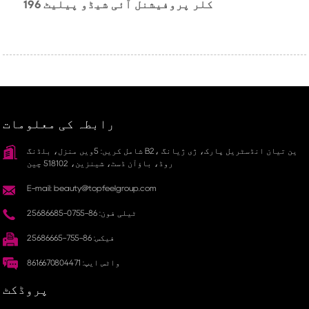
196 کلر پروفیشنل آئی شیڈو پیلیٹ
رابطہ کی معلومات
شامل کریں: 5ویں منزل، بلڈنگ B2، ین تیان انڈسٹریل پارک، ژی ژیانگ
روڈ، باؤآن ڈسٹ، شینزین، 518102 چین
E-mail: beauty@topfeelgroup.com
ٹیلی فون: 86-0755-25686685
فیکس: 86-755-25686665
واٹس ایپ: 8616670804471
پروڈکٹ