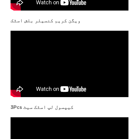
ویگن کریم کنسیلر بلش اسٹک
3Pcs کیپسول لپ اسٹک سیٹ