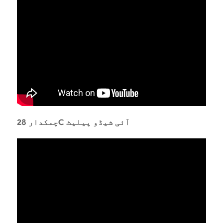
چمکدار 28C آئی شیڈو پیلیٹ