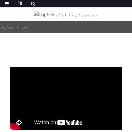
گھر
ویڈیو