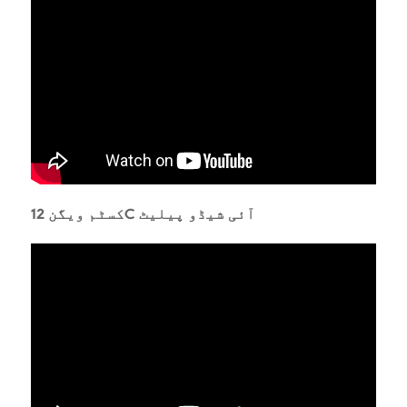
کسٹم ویگن 12C آئی شیڈو پیلیٹ