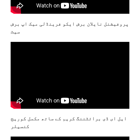
پروفیشنل نایلان برش ایکو فرینڈلی میک اپ برش
سیٹ
ایل ای ڈی برائٹننگ کریم کے ساتھ مکمل کوریج
کنسیلر