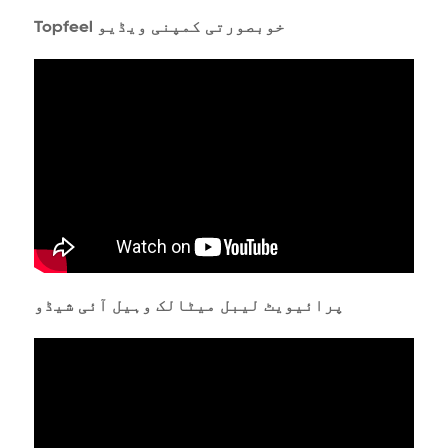
Topfeel خوبصورتی کمپنی ویڈیو
پرائیویٹ لیبل میٹالک وہیل آئی شیڈو