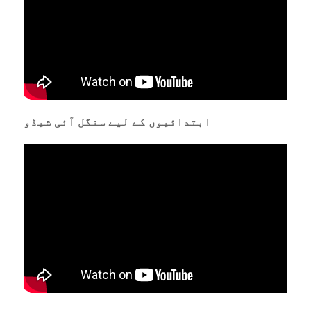
ابتدائیوں کے لیے سنگل آئی شیڈو