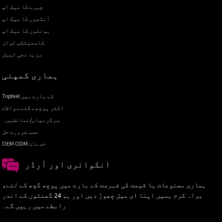
چہرے کا میک اپ
آنکھوں کا میک اپ
ہونٹوں کا میک اپ
کاسمیٹکس ٹولز
مزید نجی لیبل
ہماری کمپنی
Topfeel کے بارے میں
اکثر پوچھے گئے سوالات
سرگرمیاں/نمائشیں۔
حسب ضرورت حل
OEM ODM خدمات
انکوائری اور آرڈر
ہماری مصنوعات یا قیمت کی فہرست کے بارے میں پوچھ گچھ کے لئے،
براہ کرم ہمیں اپنا ای میل چھوڑ دیں اور ہم 24 گھنٹوں کے اندر
رابطے میں رہیں گے۔