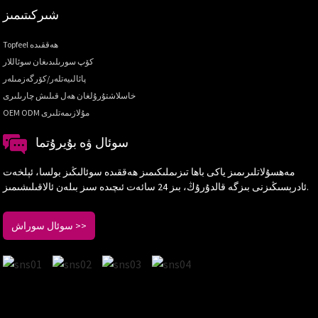
شىركىتىمىز
Topfeel ھەققىدە
كۆپ سورىلىدىغان سوئاللار
پائالىيەتلەر/كۆرگەزمىلەر
خاسلاشتۇرۇلغان ھەل قىلىش چارىلىرى
OEM ODM مۇلازىمەتلىرى
سوئال ۋە بۇيرۇتما
مەھسۇلاتلىرىمىز ياكى باھا تىزىملىكىمىز ھەققىدە سوئالىڭىز بولسا، ئېلخەت
ئادرېسىڭىزنى بىزگە قالدۇرۇڭ، بىز 24 سائەت ئىچىدە سىز بىلەن ئالاقىلىشىمىز.
سوئال سوراش >>