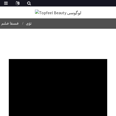
ئۆي
قىسقا فىلىم