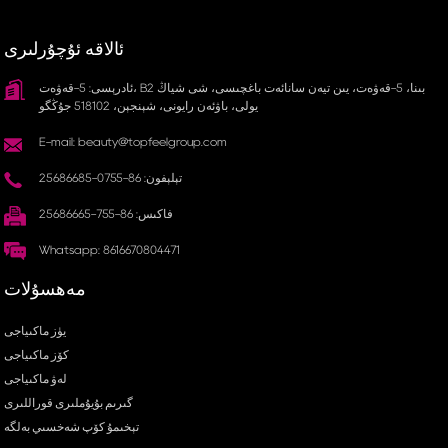
ئالاقە ئۇچۇرلىرى
ئادرېسى: 5-قەۋەت، B2 بىنا، 5-قەۋەت، يىن تيەن سانائەت باغچىسى، شى شياڭ
يولى، باۋئەن رايونى، شېنجېن، 518102 جۇڭگو
E-mail: beauty@topfeelgroup.com
تېلېفون: 86-0755-25686685
فاكىس: 86-755-25686665
Whatsapp: 8616670804471
مەھسۇلات
يۈز ماكىياجى
كۆز ماكىياجى
لەۋ ماكىياجى
گىرىم بۇيۇملىرى قوراللىرى
تېخىمۇ كۆپ شەخسىي بەلگە