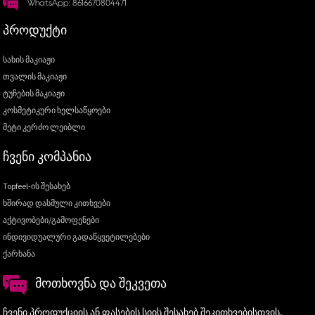
WhatsApp: 8616670804471
ᲞᲠᲝᲓᲣᲥᲢᲘ
სახის მაკიაჟი
თვალის მაკიაჟი
ტუჩების მაკიაჟი
კოსმეტიკური ხელსაწყოები
მეტი კერძო ლეიბლი
ᲩᲕᲔᲜᲘ ᲙᲝᲛᲞᲐᲜᲘᲐ
Topfeel-ის შესახებ
ხშირად დასმული კითხვები
აქტივობები/გამოფენები
ინდივიდუალური გადაწყვეტილებები
ქარხანა
ᲛᲝᲗᲮᲝᲕᲜᲐ ᲓᲐ ᲨᲔᲙᲕᲔᲗᲐ
ჩვენი პროდუქციის ან ფასების სიის შესახებ შეკითხვებისთვის,