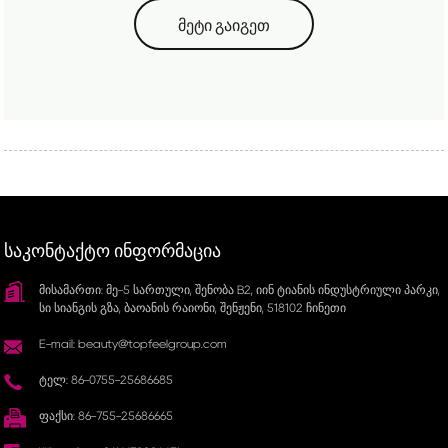
მეტი გაიგეთ
ᲡᲐᲙᲝᲜᲢᲐᲥᲢᲝ ᲘᲜᲤᲝᲠᲛᲐᲪᲘᲐ
მისამართი: მე-5 სართული, შენობა B2, იინ ტიანის ინდუსტრიული პარკი,
სი სიანგის გზა, ბაოანის რაიონი, შენჟენი, 518102 ჩინეთი
E-mail: beauty@topfeelgroup.com
ტელ: 86-0755-25686685
ფაქსი: 86-755-25686665