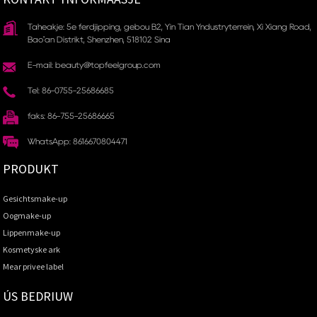
Taheakje: 5e ferdjipping, gebou B2, Yin Tian Yndustryterrein, Xi Xiang Road,
Bao'an Distrikt, Shenzhen, 518102 Sina
E-mail: beauty@topfeelgroup.com
Tel: 86-0755-25686685
faks: 86-755-25686665
WhatsApp: 8616670804471
PRODUKT
Gesichtsmake-up
Oogmake-up
Lippenmake-up
Kosmetyske ark
Mear privee label
ÚS BEDRIUW