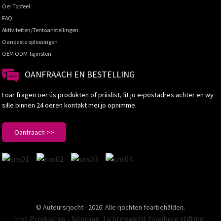
Oer Topfeel
FAQ
Aktiviteiten/Tentoanstellingen
Oanpaste oplossingen
OEM ODM-tsjinsten
OANFRAACH EN BESTELLING
Foar fragen oer ús produkten of priislist, lit jo e-postadres achter en wy
sille binnen 24 oeren kontakt mei jo opnimme.
Oanfraach >>
© Auteursrjocht - 2026: Alle rjochten foarbehâlden.
Hot Produkten
-
Sitemap
,
Lichtgewicht floeibere stifting
,